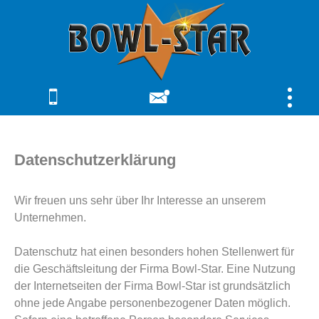
Datenschutzerklärung
Wir freuen uns sehr über Ihr Interesse an unserem
Unternehmen.
Datenschutz hat einen besonders hohen Stellenwert für
die Geschäftsleitung der Firma Bowl-Star. Eine Nutzung
der Internetseiten der Firma Bowl-Star ist grundsätzlich
ohne jede Angabe personenbezogener Daten möglich.