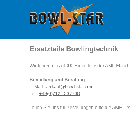
Ersatzteile Bowlingtechnik
Wir führen circa 4000 Einzelteile der AMF Masch
Bestellung und Beratung:
E-Mail:
verkauf@bowl-star.com
Tel.:
+49(0)7121 337748
Teilen Sie uns für Bestellungen bitte die AMF-Er