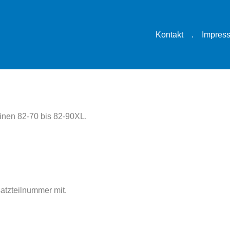
Kontakt
.
Impres
inen 82-70 bis 82-90XL.
satzteilnummer mit.